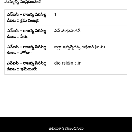
మమ్మల్ని సంప్రదించండి :
1
ఎస్.మధుసుధన్
జిల్లా ఇన్ఫర్మేటిక్స్ అధికారి (ఐ.‌సి)
dio-rsl@nic.in
ఉపయోగ నిబంధనలు