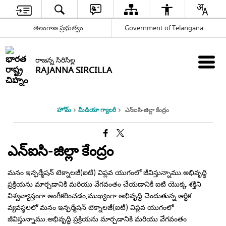
తెలంగాణ ప్రభుత్వం
Government of Telangana
రాజన్న సిరిసిల్ల
RAJANNA SIRCILLA
హోమ్
మీడియా గ్యాలరీ
ఎన్‌ఐ‌సి-జిల్లా కేంద్రం
ఎన్‌ఐ‌సి-జిల్లా కేంద్రం
మనం ఇన్ఫర్మేషన్ టెక్నాలజీ(ఐ‌టి) విప్లవ యుగంలో జీవిస్తున్నాము.అభివృద్ధి
ప్రక్రియను మార్చడానికి మరియు వేగవంతం చేయడానికీ ఐ‌టి యొక్క శక్తిని
విశ్వవ్యాప్తంగా అంగీకరించడం,ముఖ్యంగా అభివృద్ధి చెందుతున్న ఆర్థిక
వ్యవస్థలలో మనం ఇన్ఫర్మేషన్ టెక్నాలజీ(ఐ‌టి) విప్లవ యుగంలో
జీవిస్తున్నాము.అభివృద్ధి ప్రక్రియను మార్చడానికి మరియు వేగవంతం