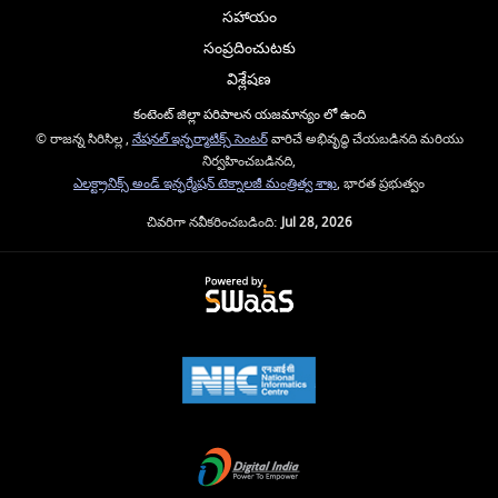
సహాయం
సంప్రదించుటకు
విశ్లేషణ
కంటెంట్ జిల్లా పరిపాలన యజమాన్యం లో ఉంది
© రాజన్న సిరిసిల్ల ,
నేషనల్ ఇన్ఫర్మాటిక్స్ సెంటర్
వారిచే అభివృద్ధి చేయబడినది మరియు
నిర్వహించబడినది,
ఎలక్ట్రానిక్స్ అండ్ ఇన్ఫర్మేషన్ టెక్నాలజీ మంత్రిత్వ శాఖ
, భారత ప్రభుత్వం
చివరిగా నవీకరించబడింది:
Jul 28, 2026