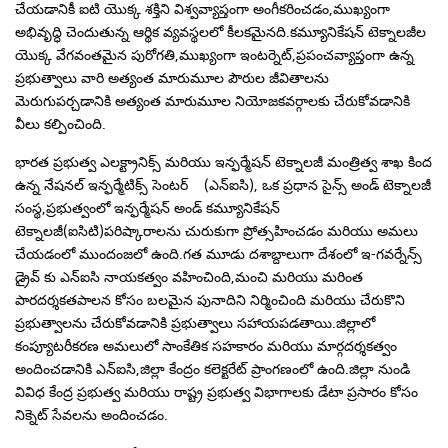
చేయడానికీ ఐ‌టి యొక్క శక్తిని విశ్వవ్యాప్తంగా అంగీకరించడం,ముఖ్యంగా
అభివృద్ధి చెందుతున్న ఆర్థిక వ్యవస్థలలో కీలకమైనది.కమ్యూనికేషన్ టెక్నాలజీల
యొక్క వేగవంతమైన పురోగతి,ముఖ్యంగా ఇంటర్నెట్,ప్రపంచవ్యాప్తంగా ఉన్న
ప్రభుత్వాలు వారి అత్యంత మారుమూల పౌరుల జీవితాలను
మెరుగుపర్చడానికి అత్యంత మారుమూల నియోజకవర్గాలకు చేరుకోవడానికి
వీలు కల్పించింది.
భారత ప్రభుత్వ ఎలక్ట్రానిక్స్ మరియు ఇన్ఫర్మేషన్ టెక్నాలజీ మంత్రిత్వ శాఖ కింద
ఉన్న నేషనల్ ఇన్ఫర్మేటిక్స్ సెంటర్ (ఎన్‌ఐ‌సి), ఒక ప్రధాన సైన్స్ అండ్ టెక్నాలజీ
సంస్థ,ప్రభుత్వంలో ఇన్ఫర్మేషన్ అండ్ కమ్యూనికేషన్
టెక్నాలజీ(ఐ‌సి‌టి)పరిష్కారాలను చురుకుగా ప్రోత్సహించడం మరియు అమలు
చేయడంలో ముందంజలో ఉంది.గత మూడు దశాబ్దాలుగా దేశంలో ఇ-గవర్నేన్స్
డ్రైవ్ కు ఎన్‌ఐ‌సి నాయకత్వం వహించింది,మంచి మరియు మరింత
పారదర్శకతపాలన కోసం బలమైన పునాదిని నిర్మించింది మరియు చేరుకొని
ప్రభుత్వాలను చేరుకోవడానికి ప్రభుత్వాలు సహాయపడతాయి.జిల్లాలో
కంప్యూటరీకరణ అమలులో సాంకేతిక సహకారం మరియు మార్గదర్శకత్వం
అందించడానికి ఎన్‌ఐ‌సి,జిల్లా కేంద్రం కలెక్టరేట్ ప్రాంగణంలో ఉంది.జిల్లా నుండి
వివిధ కేంద్ర ప్రభుత్వ మరియు రాష్ట్ర ప్రభుత్వ విభాగాలకు డేటా ప్రసారం కోసం
నిక్నెట్ సేవలను అందించడం.