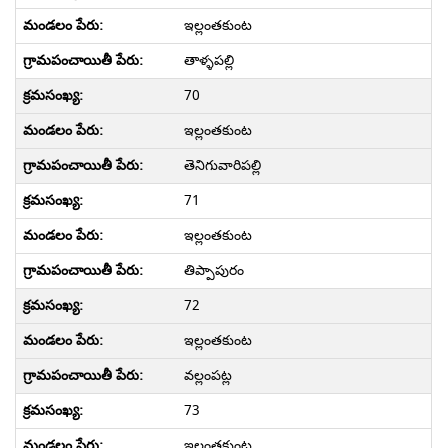
ఇల్లంతకుంట
తాళ్ళపల్లి
70
ఇల్లంతకుంట
తెనిగువారిపల్లి
71
ఇల్లంతకుంట
తిప్పాపురం
72
ఇల్లంతకుంట
వల్లంపట్ల
73
ఇల్లంతకుంట