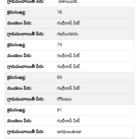
దేశాయిపేట్
78
గంభీరావ్ పేట్
గజసింగవరం
79
గంభీరావ్ పేట్
గంభీరావ్ పేట్
80
గంభీరావ్ పేట్
గోరింటల
81
గంభీరావ్ పేట్
జగధంబతండా