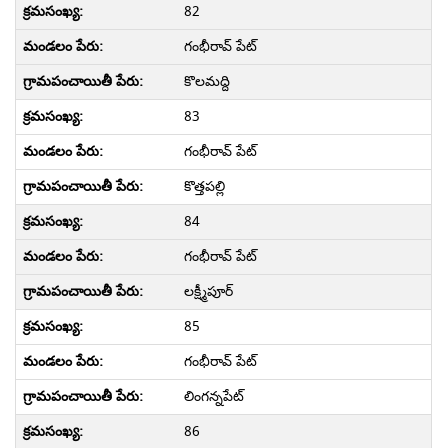
82
గంభీరావ్ పేట్
కొలమద్ది
83
గంభీరావ్ పేట్
కొత్తపల్లి
84
గంభీరావ్ పేట్
లక్ష్మీపూర్
85
గంభీరావ్ పేట్
లింగన్నపేట్
86