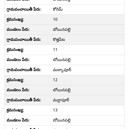
కోరెమ్
10
బోయినపల్లి
కొత్తపేట
11
బోయినపల్లి
మల్కాపూర్
12
బోయినపల్లి
మల్లాపూర్
13
బోయినపల్లి