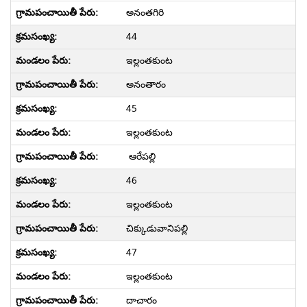
అనంతగిరి
44
ఇల్లంతకుంట
అనంతారం
45
ఇల్లంతకుంట
ఆరేపల్లి
46
ఇల్లంతకుంట
చిక్కుడువానిపల్లి
47
ఇల్లంతకుంట
దాచారం