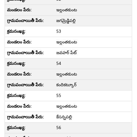
ఇల్లంతకుంట
జగమ్రెడ్డిపల్లి
53
ఇల్లంతకుంట
జవహర్ పేట్
54
ఇల్లంతకుంట
కందికట్కూర్
55
ఇల్లంతకుంట
కేసన్నపల్లి
56