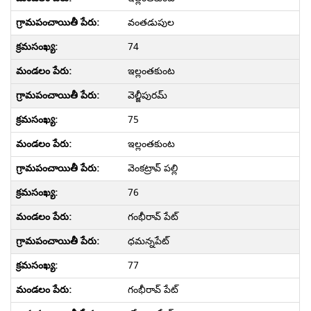
వంతడుపుల
74
ఇల్లంతకుంట
వెల్జీపురమ్
75
ఇల్లంతకుంట
వెంకట్రావ్ పల్లి
76
గంభీరావ్ పేట్
ధమన్నపేట్
77
గంభీరావ్ పేట్