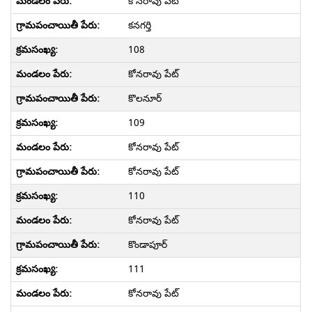
కోనరావు పేట్
కనగర్తి
108
కోనరావు పేట్
కొలనూర్
109
కోనరావు పేట్
కోనరావు పేట్
110
కోనరావు పేట్
కొండాపూర్
111
కోనరావు పేట్