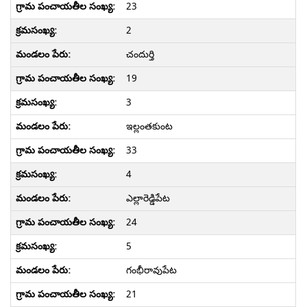
23
2
చందుర్తి
19
3
ఇల్లంతకుంట
33
4
ఎల్లారెడ్డిపేట
24
5
గంభీరావుపేట
21