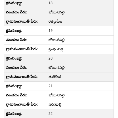
18
బోయినపల్లి
రత్నంపేట
19
బోయినపల్లి
స్తంభంపల్లి
20
బోయినపల్లి
తడగొండ
21
బోయినపల్లి
వరదవెల్లి
22