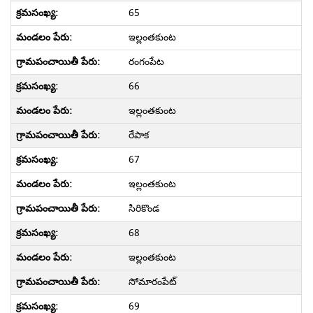
65
ఇల్లంతకుంట
రంగంపేట
66
ఇల్లంతకుంట
రేపాక
67
ఇల్లంతకుంట
సిరికొండ
68
ఇల్లంతకుంట
సోమారంపేట్
69