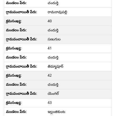
చందుర్తి
రామరావుపల్లి
40
చందుర్తి
సణుగుల
41
చందుర్తి
తిమ్మాపూర్
42
చందుర్తి
యెంగల్
43
ఇల్లంతకుంట