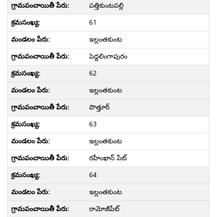
పత్తికుంటపల్లి
61
ఇల్లంతకుంట
పెద్దలింగాపురం
62
ఇల్లంతకుంట
పొత్తూర్
63
ఇల్లంతకుంట
రహీంఖాన్ పేట్
64
ఇల్లంతకుంట
రామోజీపేట్