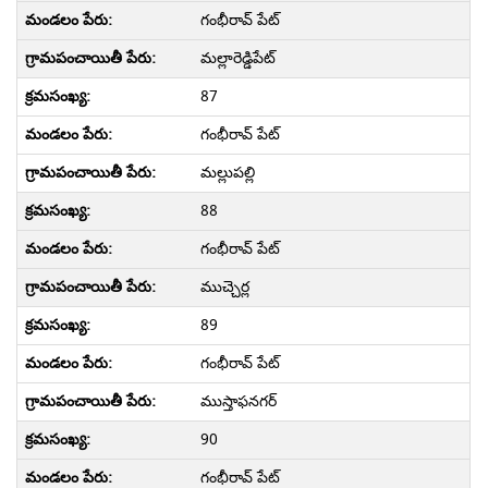
గంభీరావ్ పేట్
మల్లారెడ్డిపేట్
87
గంభీరావ్ పేట్
మల్లుపల్లి
88
గంభీరావ్ పేట్
ముచ్చెర్ల
89
గంభీరావ్ పేట్
ముస్తాఫనగర్
90
గంభీరావ్ పేట్