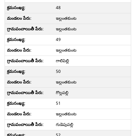
48
ఇల్లంతకుంట
ఇల్లంతకుంట
49
ఇల్లంతకుంట
గాలిపెల్లి
50
ఇల్లంతకుంట
గొల్లపల్లి
51
ఇల్లంతకుంట
గుడెపుపల్లి
52