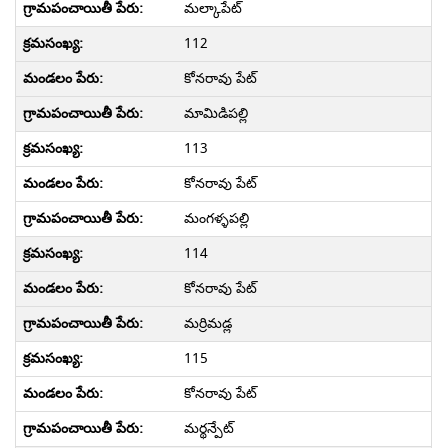
మల్కాపేట్
112
కోనరావు పేట్
మామిడిపల్లి
113
కోనరావు పేట్
మంగళ్ళపల్లి
114
కోనరావు పేట్
మర్రిమడ్ల
115
కోనరావు పేట్
మర్థన్పేట్