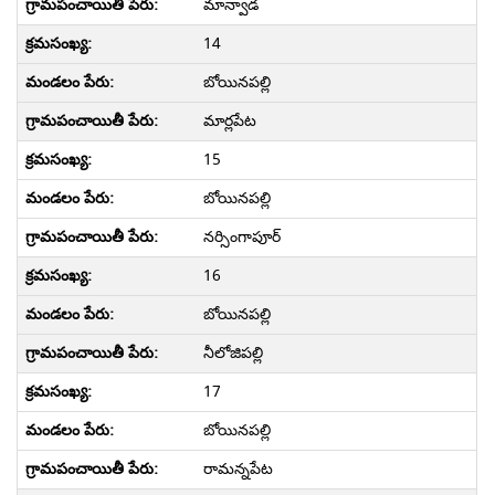
మాన్వాడ
14
బోయినపల్లి
మార్లపేట
15
బోయినపల్లి
నర్సింగాపూర్
16
బోయినపల్లి
నీలోజిపల్లి
17
బోయినపల్లి
రామన్నపేట