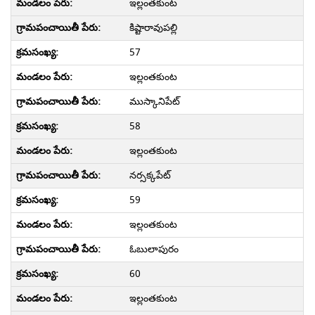
ఇల్లంతకుంట
కిష్టారావుపల్లి
57
ఇల్లంతకుంట
ముస్కానిపేట్
58
ఇల్లంతకుంట
నర్సక్కపేట్
59
ఇల్లంతకుంట
ఓబులాపురం
60
ఇల్లంతకుంట