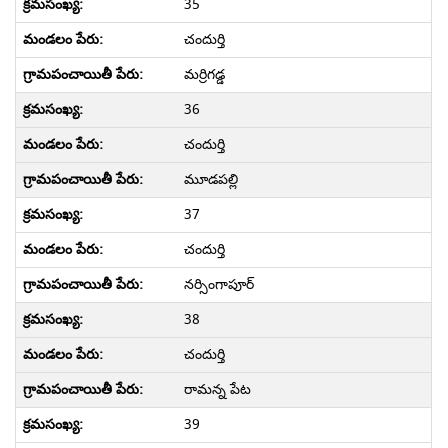
35
చందుర్తి
మర్రిగడ్డ
36
చందుర్తి
మూడపల్లి
37
చందుర్తి
నర్సింగాపూర్
38
చందుర్తి
రామన్న పేట
39