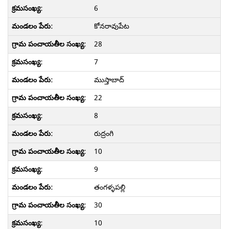
6
కోనరావుపేట
28
7
ముస్తాబాద్
22
8
రుద్రంగి
10
9
తంగళ్ళపల్లి
30
10