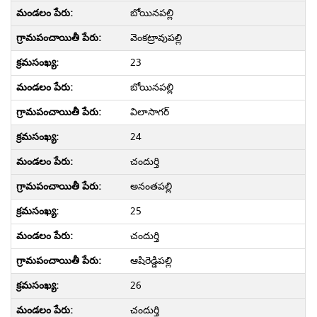
బోయినపల్లి
వెంకట్రావుపల్లి
23
బోయినపల్లి
విలాసాగర్
24
చందుర్తి
అనంతపల్లి
25
చందుర్తి
ఆషిరెడ్డిపల్లి
26
చందుర్తి