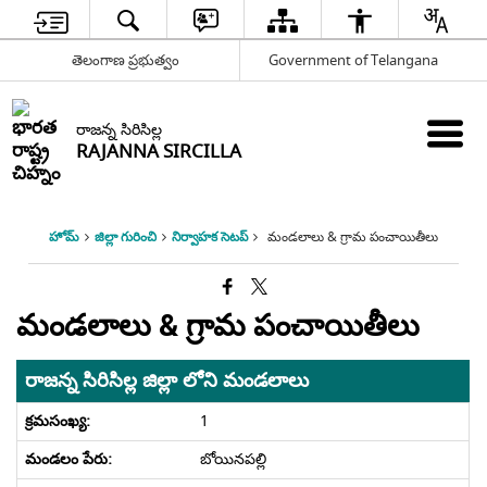
తెలంగాణ ప్రభుత్వం
Government of Telangana
రాజన్న సిరిసిల్ల
RAJANNA SIRCILLA
హోమ్
జిల్లా గురించి
నిర్వాహక సెటప్
మండలాలు & గ్రామ పంచాయితీలు
మండలాలు & గ్రామ పంచాయితీలు
రాజన్న సిరిసిల్ల జిల్లా లోని మండలాలు
1
బోయినపల్లి