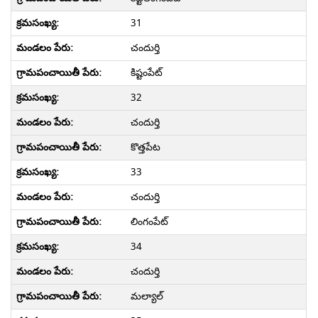
31
చందుర్తి
కిష్టంపేట్
32
చందుర్తి
కొత్తపేట
33
చందుర్తి
లింగంపేట్
34
చందుర్తి
మల్యాల్