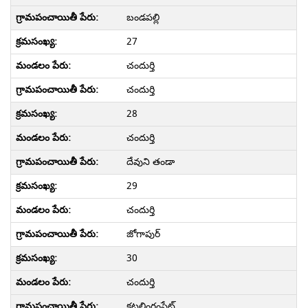
బండపల్లి
27
చందుర్తి
చందుర్తి
28
చందుర్తి
దేవుని తండా
29
చందుర్తి
జోగాపుర్
30
చందుర్తి
కట్టలింగంపేట్