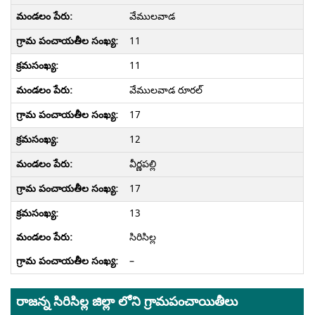
వేములవాడ
11
11
వేములవాడ రూరల్
17
12
వీర్ణపల్లి
17
13
సిరిసిల్ల
–
రాజన్న సిరిసిల్ల జిల్లా లోని గ్రామపంచాయితీలు