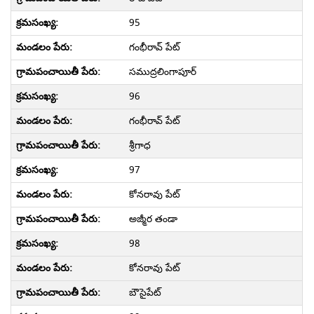
95
గంభీరావ్ పేట్
సముద్రలింగాపూర్
96
గంభీరావ్ పేట్
శ్రీగాధ
97
కోనరావు పేట్
అజ్మీర తండా
98
కోనరావు పేట్
బౌసైపేట్