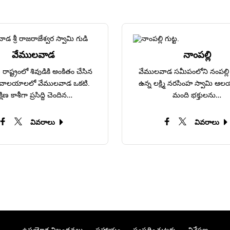
వేములవాడ
నాంపల్లి
రాష్ట్రంలో శివుడికి అంకితం చేసిన
వేములవాడ సమీపంలోని నంపల్లి గ
ధ దేవాలయాలలో వేములవాడ ఒకటి.
ఉన్న లక్ష్మి నరసింహ స్వామి ఆ
్షిణ కాశీగా ప్రసిద్ది చెందిన…
మంది భక్తులను…
వివరాలు
వివరాలు