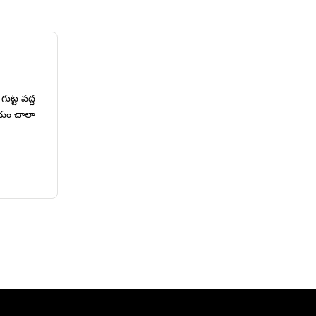
ుట్ట వద్ద
లయం చాలా