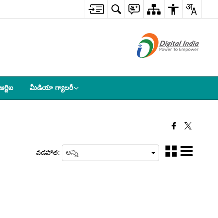
ఆర్టిఐ
మీడియా గ్యాలరీ
వడపోత: