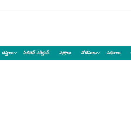
దస్త్రాలు
సిటిజెన్ సర్వీసెస్
పత్రాలు
నోటిసులు
పథకాలు