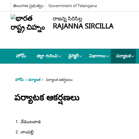
తెలంగాణ ప్రభుత్వం
Government of Telangana
రాజన్న సిరిసిల్ల
RAJANNA SIRCILLA
హోమ్
జిల్లా గురించి
డైరెక్టరీ
విభాగాలు
పర్యాటక
హోమ్
పర్యాటక
పర్యాటక ఆకర్షణలు
పర్యాటక ఆకర్షణలు
వేములవాడ
నాంపల్లి